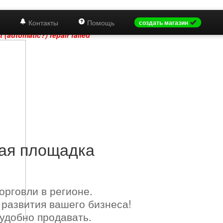
Контакты
Помощь
создать магазин
rname,lang) VALUES ('August 9, 2026, 2:24 pm','216.73.216.214','','e
t (automatic?) repair failed
вая площадка
орговли в регионе.
 развития вашего бизнеса!
 удобно продавать.