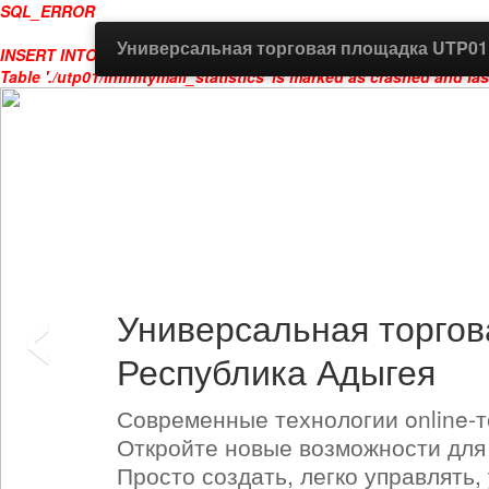
SQL_ERROR
Универсальная торговая площадка UTP01
INSERT INTO infinitymall_statistics (date,host,referer,page,aff,use
Table './utp01/infinitymall_statistics' is marked as crashed and las
‹
Универсальная торго
Республика Адыгея
Современные технологии online-т
Откройте новые возможности для
Просто создать, легко управлять,